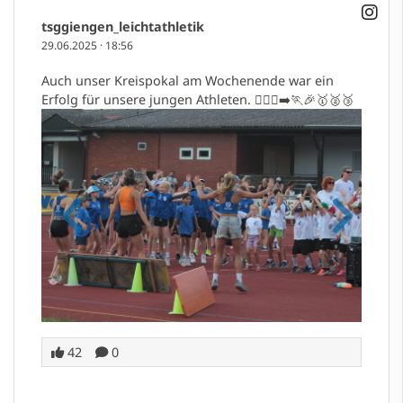
tsggiengen_leichtathletik
29.06.2025
·
18:56
Auch unser Kreispokal am Wochenende war ein
Erfolg für unsere jungen Athleten. 🏃🏼‍♀️‍➡️🏃🎉🥇🥈🥉
42
0