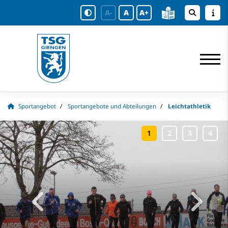
A-
A
A+
Sportangebot
Sportangebote und Abteilungen
Leichtathletik