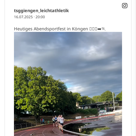
tsggiengen_leichtathletik
16.07.2025
·
20:00
Heutiges Abendsportfest in Köngen 🏃🏼‍♀️‍➡️🏃