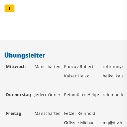
1
Übungsleiter
Mittwoch
Manschaften
Rancov Robert
robronny49
Kaiser Heiko
heiko_kaise
Donnerstag
Jedermänner
Reinmüller Helge
reinmuelle
Freitag
Manschaften
Fetzer Reinhold
Grässle Michael
mg@div.hdh