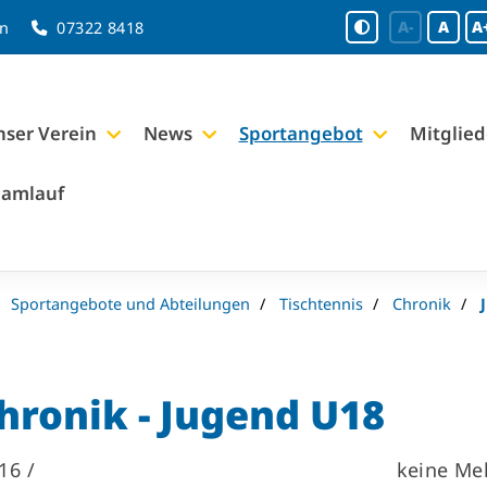
A-
A
A
en
07322 8418
ser Verein
News
Sportangebot
Mitglied
eamlauf
Sportangebote und Abteilungen
Tischtennis
Chronik
hronik - Jugend U18
16 /
keine Me