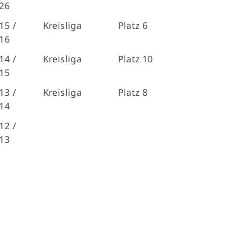
26
15 /
Kreisliga
Platz 6
16
14 /
Kreisliga
Platz 10
15
Mitglieder-Service
Ge
13 /
Kreisliga
Platz 8
Alles zur Mitgliedschaft
TS
14
Downloads
He
12 /
Fragen & Antworten
89
13