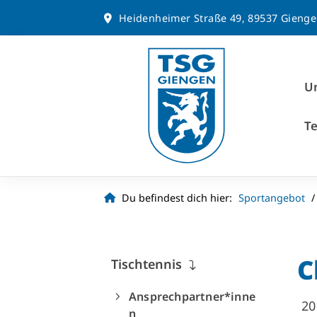
Heidenheimer Straße 49, 89537 Gieng
Un
T
Du befindest dich hier:
Sportangebot
C
Tischtennis
Ansprechpartner*inne
20
n