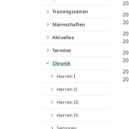
20
Trainingszeiten
20
20
Mannschaften
Quicklinks
20
Aktuelles
20
Sportangebote finden
Termine
20
Unser Sportangebot
20
Chronik
Sportsuche
20
Deutsches Sportabzeichen
Herren I
20
Herren II
Herren III
Herren IV
Senioren