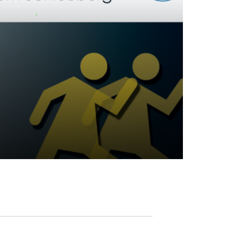
schäftsstelle
G Giengen 1861 e.V.
idenheimer Straße 49
537 Giengen
07322 8418