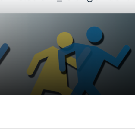
Mitglieder-Service
Ge
Alles zur Mitgliedschaft
TS
Downloads
He
Fragen & Antworten
89