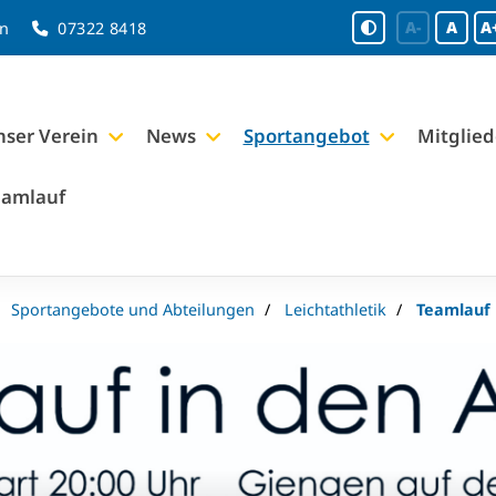
A-
A
A
en
07322 8418
ser Verein
News
Sportangebot
Mitglied
eamlauf
Sportangebote und Abteilungen
Leichtathletik
Teamlauf