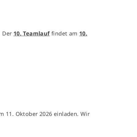
service@tsg-giengen.de
!
Der
10. Teamlauf
findet am
10.
m 11. Oktober 2026 einladen. Wir